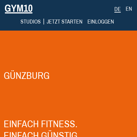
EN
DE
|
STUDIOS
JETZT STARTEN
EINLOGGEN
GÜNZBURG
EINFACH FITNESS.
EINFACH GÜNSTIG.