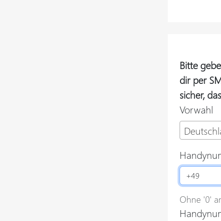
Bitte geb
dir per SM
sicher, da
Vorwahl
Deutschl
Handynu
Ohne '0' a
Handynum