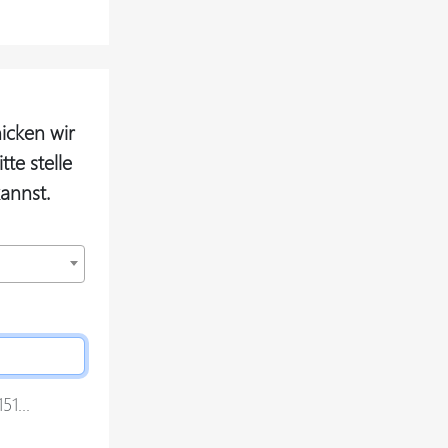
icken wir
te stelle
annst.
1...