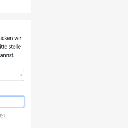
icken wir
te stelle
annst.
1...