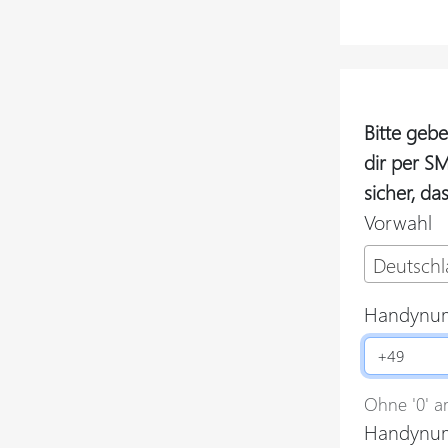
Bitte geb
dir per SM
sicher, da
Vorwahl
Deutschl
Handynu
Ohne '0' a
Handynum