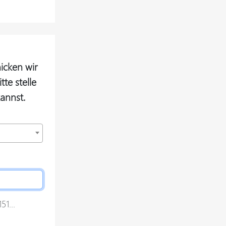
icken wir
te stelle
annst.
1...