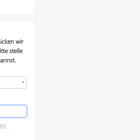
icken wir
te stelle
annst.
1...