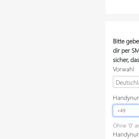
Bitte geb
dir per SM
sicher, da
Vorwahl
Deutschl
Handynu
Ohne '0' a
Handynum