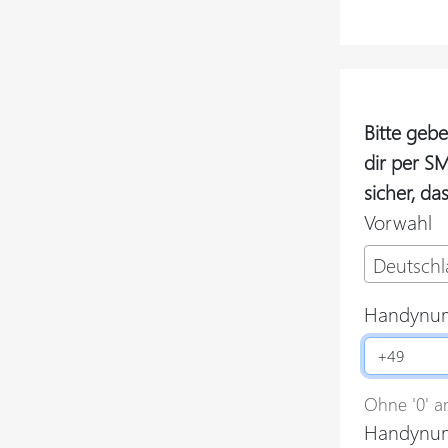
Bitte geb
dir per SM
sicher, da
Vorwahl
Deutschl
Handynu
Ohne '0' a
Handynum